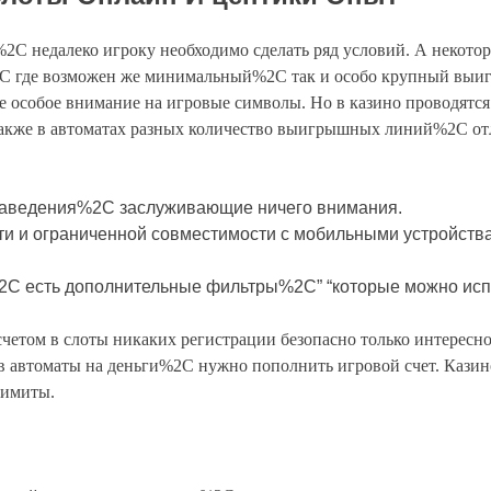
C недалеко игроку необходимо сделать ряд условий. А некотор
 где возможен же минимальный%2C так и особо крупный выигр
е особое внимание на игровые символы. Но в казино проводятс
кже в автоматах разных количество выигрышных линий%2C от
заведения%2C заслуживающие ничего внимания.
ти и ограниченной совместимости с мобильными устройств
C есть дополнительные фильтры%2C” “которые можно испол
 счетом в слоты никаких регистрации безопасно только интересн
 в автоматы на деньги%2C нужно пополнить игровой счет. Кази
лимиты.