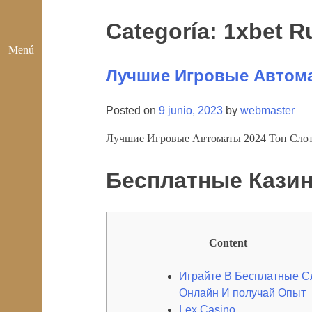
Skip
to
Categoría: 1xbet R
content
Menú
Лучшие Игровые Автома
Posted on
9 junio, 2023
by
webmaster
Лучшие Игровые Автоматы 2024 Топ Сло
Бесплатные Кази
Content
Играйте В Бесплатные С
Онлайн И получай Опыт
Lex Casino