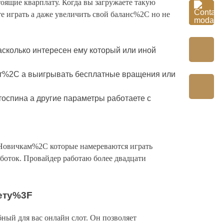
оящие кварплату. Когда вы загружаете такую
 играть а даже увеличить свой баланс%2C но не
асколько интересен ему который или иной
т%2C а выигрывать бесплатные вращения или
спина а другие параметры работаете с
. Новичкам%2C которые намереваются играть
боток. Провайдер работаю более двадцати
ету%3F
ный для вас онлайн слот. Он позволяет