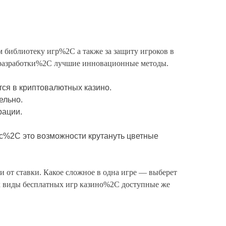
 библиотеку игр%2C а также за защиту игроков в
х разработки%2C лучшие инновационные методы.
ся в криптовалютных казино.
ельно.
рации.
с%2C это возможности крутануть цветные
 от ставки. Какое сложное в одна игре — выберет
 виды бесплатных игр казино%2C доступные же