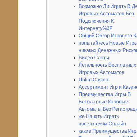
Возможно Ли Играть В Д
Игровых Автоматов Без
Подключения К
Интернету%3F
Общий Обзор Игрового К
попытайтесь Новые Игр
никаких Денежных Риско
Видео Слоты
Легальность Бесплатных
Игровых Автоматов
Unlim Casino
Ассортимент Игр и Казин
Преимущества Игры В
Бесплатные Игровые
Автоматы Без Регистрац
же Начать Играть
посетителям Онлайн
какие Преимущества Игр