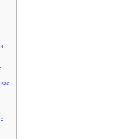
 и
o
 вас
3F