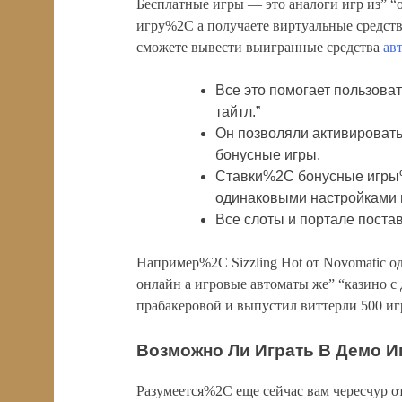
Бесплатные игры — это аналоги игр из” “
игру%2C а получаете виртуальные средств
сможете вывести выигранные средства
ав
Все это помогает пользова
тайтл.”
Он позволяли активироват
бонусные игры.
Ставки%2C бонусные игры%
одинаковыми настройками и
Все слоты и портале пост
Например%2C Sizzling Hot от Novomatic 
онлайн а игровые автоматы же” “казино с
прабакеровой и выпустил виттерли 500 и
Возможно Ли Играть В Демо И
Разумеется%2C еще сейчас вам чересчур о