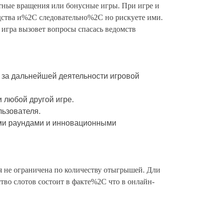
ные вращения или бонусные игры. При игре и
дства и%2C следовательно%2C но рискуете ими.
игра вызовет вопросы спасась ведомств
за дальнейшей деятельности игровой
 любой другой игре.
ьзователя.
и раундами и инновационными
я не ограничена по количеству отыгрышей. Дли
тво слотов состоит в факте%2C что в онлайн-