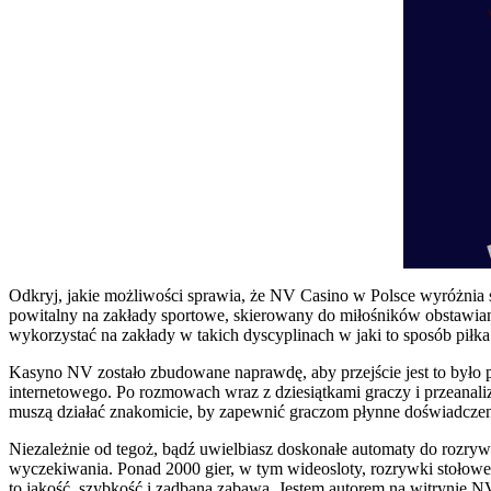
Odkryj, jakie możliwości sprawia, że NV Casino w Polsce wyróżni
powitalny na zakłady sportowe, skierowany do miłośników obstawi
wykorzystać na zakłady w takich dyscyplinach w jaki to sposób piłka
Kasyno NV zostało zbudowane naprawdę, aby przejście jest to było 
internetowego. Po rozmowach wraz z dziesiątkami graczy i przeanali
muszą działać znakomicie, by zapewnić graczom płynne doświadczen
Niezależnie od tegoż, bądź uwielbiasz doskonałe automaty do rozry
wyczekiwania. Ponad 2000 gier, w tym wideosloty, rozrywki stołowe,
to jakość, szybkość i zadbana zabawa. Jestem autorem na witrynie N