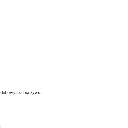
łodobowy czat na żywo. –