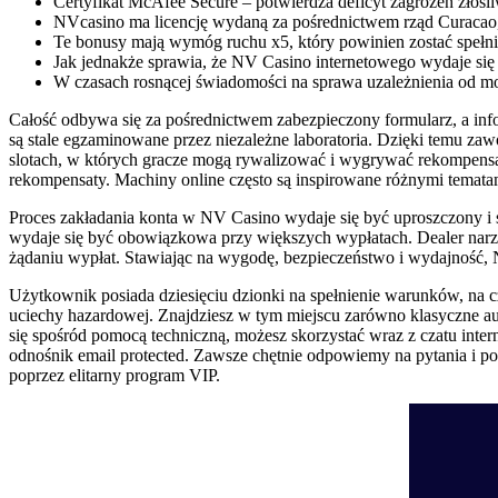
Certyfikat McAfee Secure – potwierdza deficyt zagrożeń zło
NVcasino ma licencję wydaną za pośrednictwem rząd Curacao,
Te bonusy mają wymóg ruchu x5, który powinien zostać speł
Jak jednakże sprawia, że NV Casino internetowego wydaje się 
W czasach rosnącej świadomości na sprawa uzależnienia od mo
Całość odbywa się za pośrednictwem zabezpieczony formularz, a inf
są stale egzaminowane przez niezależne laboratoria. Dzięki temu za
slotach, w których gracze mogą rywalizować i wygrywać rekompensaty
rekompensaty. Machiny online często są inspirowane różnymi tematami
Proces zakładania konta w NV Casino wydaje się być uproszczony i sz
wydaje się być obowiązkowa przy większych wypłatach. Dealer narz
żądaniu wypłat. Stawiając na wygodę, bezpieczeństwo i wydajność, 
Użytkownik posiada dziesięciu dzionki na spełnienie warunków, na c
uciechy hazardowej. Znajdziesz w tym miejscu zarówno klasyczne a
się spośród pomocą techniczną, możesz skorzystać wraz z czatu inte
odnośnik email protected. Zawsze chętnie odpowiemy na pytania i 
poprzez elitarny program VIP.