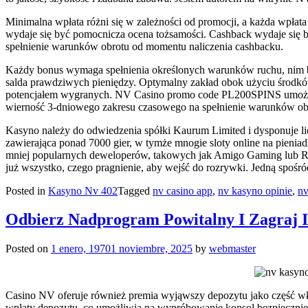
Minimalna wpłata różni się w zależności od promocji, a każda wpła
wydaje się być pomocnicza ocena tożsamości. Cashback wydaje się 
spełnienie warunków obrotu od momentu naliczenia cashbacku.
Każdy bonus wymaga spełnienia określonych warunków ruchu, nim bę
salda prawdziwych pieniędzy. Optymalny zakład obok użyciu środk
potencjałem wygranych. NV Casino promo code PL200SPINS umożliwi
wierność 3-dniowego zakresu czasowego na spełnienie warunków ob
Kasyno należy do odwiedzenia spółki Kaurum Limited i dysponuje li
zawierająca ponad 7000 gier, w tymże mnogie sloty online na pieni
mniej popularnych deweloperów, takowych jak Amigo Gaming lub Ret
już wszystko, czego pragnienie, aby wejść do rozrywki. Jedną spośr
Posted in
Kasyno Nv 402
Tagged
nv casino app
,
nv kasyno opinie
,
nv
Odbierz Nadprogram Powitalny I Zagraj I
Posted on
1 enero, 1970
1 noviembre, 2025
by
webmaster
Casino NV oferuje również premia wyjąwszy depozytu jako część wła
wpłaty depozytu, co umożliwia na wypróbowanie konsol bezpiecznie.