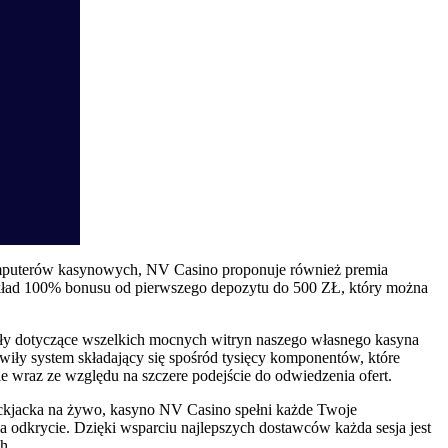
komputerów kasynowych, NV Casino proponuje również premia
kład 100% bonusu od pierwszego depozytu do 500 ZŁ, który można
góły dotyczące wszelkich mocnych witryn naszego własnego kasyna
wiły system składający się spośród tysięcy komponentów, które
wraz ze względu na szczere podejście do odwiedzenia ofert.
lackjacka na żywo, kasyno NV Casino spełni każde Twoje
a odkrycie. Dzięki wsparciu najlepszych dostawców każda sesja jest
h.