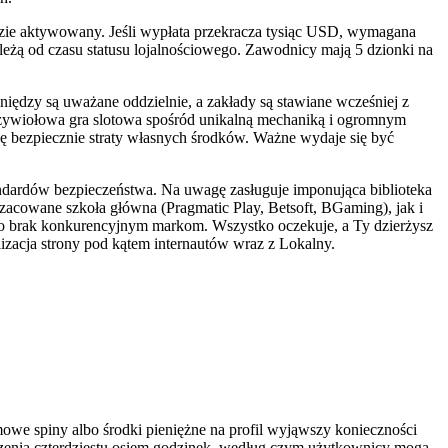
dzie aktywowany. Jeśli wypłata przekracza tysiąc USD, wymagana
żą od czasu statusu lojalnościowego. Zawodnicy mają 5 dzionki na
ędzy są uważane oddzielnie, a zakłady są stawiane wcześniej z
żywiołowa gra slotowa spośród unikalną mechaniką i ogromnym
bezpiecznie straty własnych środków. Ważne wydaje się być
ndardów bezpieczeństwa. Na uwagę zasługuje imponująca biblioteka
acowane szkoła główna (Pragmatic Play, Betsoft, BGaming), jak i
to brak konkurencyjnym markom. Wszystko oczekuje, a Ty dzierżysz
izacja strony pod kątem internautów wraz z Lokalny.
we spiny albo środki pieniężne na profil wyjąwszy konieczności
dzenia czterdziestu osiem godzinek, według czym użytkownicy mogą