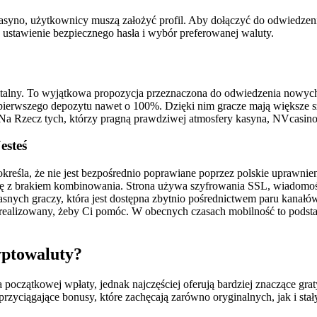
syno, użytkownicy muszą założyć profil. Aby dołączyć do odwiedzenia 
y, ustawienie bezpiecznego hasła i wybór preferowanej waluty.
talny. To wyjątkowa propozycja przeznaczona do odwiedzenia nowych
ierwszego depozytu nawet o 100%. Dzięki nim gracze mają większe sz
 Na Rzecz tych, którzy pragną prawdziwej atmosfery kasyna, NVcasino
esteś
określa, że nie jest bezpośrednio poprawiane poprzez polskie uprawni
ię z brakiem kombinowania. Strona używa szyfrowania SSL, wiadomości
nych graczy, która jest dostępna zbytnio pośrednictwem paru kanałów
m zrealizowany, żeby Ci pomóc. W obecnych czasach mobilność to pods
ptowaluty?
zątkowej wpłaty, jednak najczęściej oferują bardziej znaczące graty
 przyciągające bonusy, które zachęcają zarówno oryginalnych, jak i s