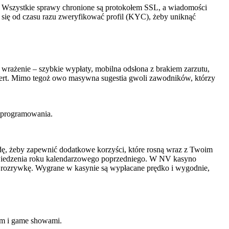
. Wszystkie sprawy chronione są protokołem SSL, a wiadomości
 się od czasu razu zweryfikować profil (KYC), żeby uniknąć
rażenie – szybkie wypłaty, mobilna odsłona z brakiem zarzutu,
fert. Mimo tegoż owo masywna sugestia gwoli zawodników, którzy
 oprogramowania.
wdę, żeby zapewnić dodatkowe korzyści, które rosną wraz z Twoim
dwiedzenia roku kalendarzowego poprzedniego. W NV kasyno
ci rozrywkę. Wygrane w kasynie są wypłacane prędko i wygodnie,
em i game showami.