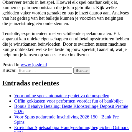
Observeer trends in het spel. Hoewel elk spel onafhankelijk is,
kunnen er patronen ontstaan die je kan gebruiken. Kijk welke
gebieden vaker worden geraakt en pas je inzet daarop aan. Analyses
van het gedrag van het balletje kunnen je voorzien van neigingen
die je inzetstrategieën ondersteunen.
Tenslotte, experimenteer met verschillende speelautomaten. Elk
apparaat kan unieke eigenschappen en uitbetalingsstructuren hebben
die je winstkansen beïnvloeden. Door te switchen tussen machines
kun je ontdekken welke het beste bij jouw speelstijl aansluit, wat je
helpt om je kansen op succes te maximaliseren.
Posted in
www.jo-sie.nl
Buscar:
Entradas recientes
Voor online speelautomaten: geniet va demospellen
Offlin gokkasten voor performen voordat fun of bankbiljet
Bonus Behalve Betaling: Beste Kloosterlinge Deposit Premie
2026
Voor Spins gedurende Inschrijving 2026 150+ Bank Fre
Spins
Erreichbar Spielsaal qua Handyrechnung begleichen Ostmark