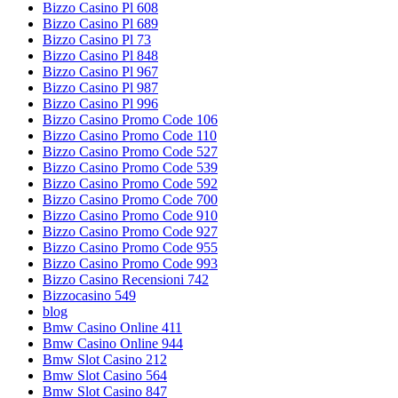
Bizzo Casino Pl 608
Bizzo Casino Pl 689
Bizzo Casino Pl 73
Bizzo Casino Pl 848
Bizzo Casino Pl 967
Bizzo Casino Pl 987
Bizzo Casino Pl 996
Bizzo Casino Promo Code 106
Bizzo Casino Promo Code 110
Bizzo Casino Promo Code 527
Bizzo Casino Promo Code 539
Bizzo Casino Promo Code 592
Bizzo Casino Promo Code 700
Bizzo Casino Promo Code 910
Bizzo Casino Promo Code 927
Bizzo Casino Promo Code 955
Bizzo Casino Promo Code 993
Bizzo Casino Recensioni 742
Bizzocasino 549
blog
Bmw Casino Online 411
Bmw Casino Online 944
Bmw Slot Casino 212
Bmw Slot Casino 564
Bmw Slot Casino 847