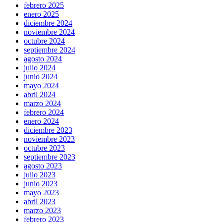
febrero 2025
enero 2025
diciembre 2024
noviembre 2024
octubre 2024
septiembre 2024
agosto 2024
julio 2024
junio 2024
mayo 2024
abril 2024
marzo 2024
febrero 2024
enero 2024
diciembre 2023
noviembre 2023
octubre 2023
septiembre 2023
agosto 2023
julio 2023
junio 2023
mayo 2023
abril 2023
marzo 2023
febrero 2023