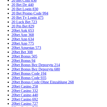
20 Bet Com 456
20 Bet De 440
20 Bet Login 830
20 Bet Promo Code 994
20 Bet Tv Login 475
20 Luck Bet 723
20 Pm Bet 829
20bet Apk 653
20bet App 368
20bet App 634
20bet App 775
20bet Apuestas 573
20bet Bet 308
20bet Bonus 505
20bet Bonus 94
20bet Bonus Bez Depozytu 214
20bet Bonus Bez Depozytu 680
20bet Bonus Code 194
20bet Bonus Code 935
20bet Bonus Code Ohne Einzahlung 268
20bet Casino 258
20bet Casino 332
20bet Casino 440
20bet Casino 692
20bet Casino 727