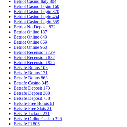
Betriot Casino Italy 804
Betriot Casino Login 160
Betriot Casino Login 370
Betriot Casino Login 454
Betriot Casino Login 559
Betriot No Deposit 822
Betriot Online 187
Betriot Online 849
Betriot Online 859
Betriot Online 960
Betriot Recensioni 729
Betriot Recensioni 832
Betriot Recensioni 925
Betsafe Bonus 103
Betsafe Bonus 131
Betsafe Bonus 863
Betsafe Casino 345
Betsafe Deposit 173
Betsafe Deposit 308
Betsafe Deposit 738
Betsafe Free Bonus 61
Betsafe Free Slots 21
Betsafe Jackpot 231
Betsafe Online Casino 326
Betsafe Pl 805