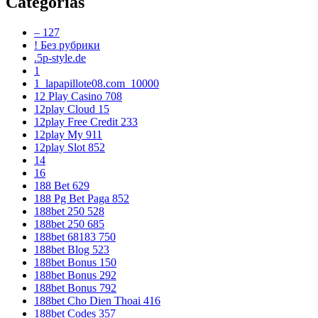
Categorías
– 127
! Без рубрики
.5p-style.de
1
1_lapapillote08.com_10000
12 Play Casino 708
12play Cloud 15
12play Free Credit 233
12play My 911
12play Slot 852
14
16
188 Bet 629
188 Pg Bet Paga 852
188bet 250 528
188bet 250 685
188bet 68183 750
188bet Blog 523
188bet Bonus 150
188bet Bonus 292
188bet Bonus 792
188bet Cho Dien Thoai 416
188bet Codes 357