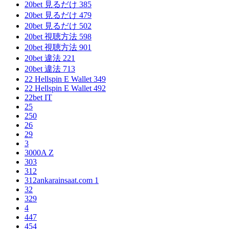
20bet 見るだけ 385
20bet 見るだけ 479
20bet 見るだけ 502
20bet 視聴方法 598
20bet 視聴方法 901
20bet 違法 221
20bet 違法 713
22 Hellspin E Wallet 349
22 Hellspin E Wallet 492
22bet IT
25
250
26
29
3
3000A Z
303
312
312ankarainsaat.com 1
32
329
4
447
454