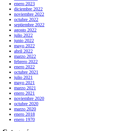
enero 2023
diciembre 2022
noviembre 2022
octubre 2022
septiembre 2022
agosto 2022
julio 2022
junio 2022
mayo 2022
abril 2022
marzo 2022
febrero 2022
enero 2022
octubre 2021
julio 2021
mayo 2021
marzo 2021
enero 2021
noviembre 2020
octubre 2020
marzo 2020
enero 2018
enero 1970