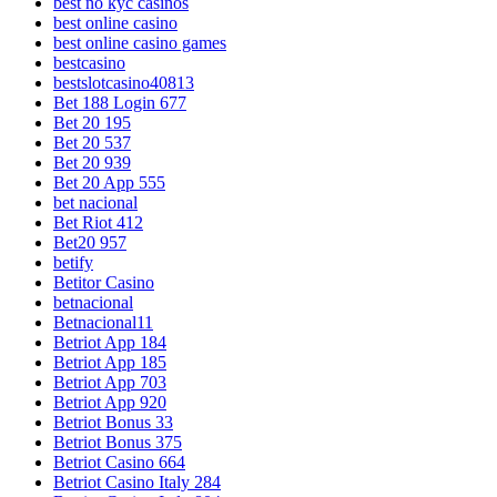
best no kyc casinos
best online casino
best online casino games
bestcasino
bestslotcasino40813
Bet 188 Login 677
Bet 20 195
Bet 20 537
Bet 20 939
Bet 20 App 555
bet nacional
Bet Riot 412
Bet20 957
betify
Betitor Casino
betnacional
Betnacional11
Betriot App 184
Betriot App 185
Betriot App 703
Betriot App 920
Betriot Bonus 33
Betriot Bonus 375
Betriot Casino 664
Betriot Casino Italy 284