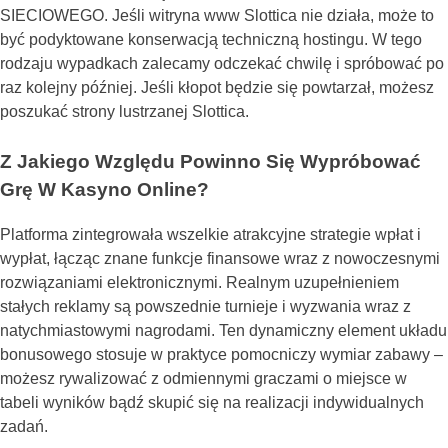
SIECIOWEGO. Jeśli witryna www Slottica nie działa, może to
być podyktowane konserwacją techniczną hostingu. W tego
rodzaju wypadkach zalecamy odczekać chwilę i spróbować po
raz kolejny później. Jeśli kłopot będzie się powtarzał, możesz
poszukać strony lustrzanej Slottica.
Z Jakiego Względu Powinno Się Wypróbować
Grę W Kasyno Online?
Platforma zintegrowała wszelkie atrakcyjne strategie wpłat i
wypłat, łącząc znane funkcje finansowe wraz z nowoczesnymi
rozwiązaniami elektronicznymi. Realnym uzupełnieniem
stałych reklamy są powszednie turnieje i wyzwania wraz z
natychmiastowymi nagrodami. Ten dynamiczny element układu
bonusowego stosuje w praktyce pomocniczy wymiar zabawy –
możesz rywalizować z odmiennymi graczami o miejsce w
tabeli wyników bądź skupić się na realizacji indywidualnych
zadań.