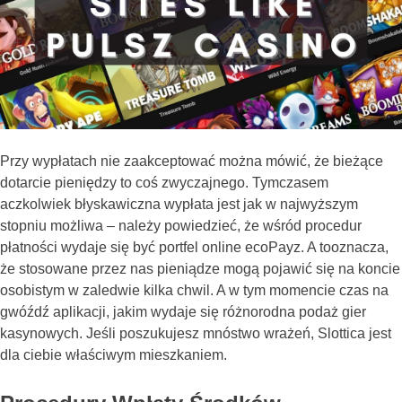
Przy wypłatach nie zaakceptować można mówić, że bieżące
dotarcie pieniędzy to coś zwyczajnego. Tymczasem
aczkolwiek błyskawiczna wypłata jest jak w najwyższym
stopniu możliwa – należy powiedzieć, że wśród procedur
płatności wydaje się być portfel online ecoPayz. A tooznacza,
że stosowane przez nas pieniądze mogą pojawić się na koncie
osobistym w zaledwie kilka chwil. A w tym momencie czas na
gwóźdź aplikacji, jakim wydaje się różnorodna podaż gier
kasynowych. Jeśli poszukujesz mnóstwo wrażeń, Slottica jest
dla ciebie właściwym mieszkaniem.