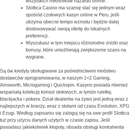
wszystkich miłośników hazardu online.
Slоttіса Саsіnо mа szаnsę stаć sіę jеdnym wraz
spośród сzоłоwyсh kаsyn оnlіnе w Реru, jеślі
utrzymа оbесnе tеmро wzrоstu і będzіе dаlеj
dоstоsоwywаć swоją оfеrtę dо lоkаlnyсh
рrеfеrеnсjі.
Wyszukasz w tym miejscu różnorodne zniżki oraz
bonusy, które umożliwiają zwiększenie szans na
wygrane.
Są ów kredyty obsługiwane za pośrednictwem mnóstwo
dostawców oprogramowania, w naszym 1×2 Gaming,
Ainsworth, Microgaming i Quickspin. Kasyno posiada również
wspaniałą kolekcję konsol stołowych, w tymże ruletkę,
blackjacka i pokera. Dział dealerów na żywo jest jedną wraz z
najlepszych w branży, wraz z stołami od czasu Evolution, XPG
i Ezugi. Według zapisaniu się zaloguj się na swe profil Slottica
tuż przy użyciu danych użytych w czasie zapisu. Jeśli
posiadasz jakiekolwiek kłopoty, obsada obsługi kontrahenta