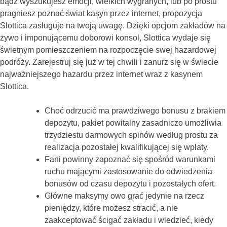
bądź wyszukujesz emocji, wielkich wygranych, lub po prostu
pragniesz poznać świat kasyn przez internet, propozycja
Slottica zasługuje na twoją uwagę. Dzięki opcjom zakładów na
żywo i imponującemu doborowi konsol, Slottica wydaje się
świetnym pomieszczeniem na rozpoczęcie swej hazardowej
podróży. Zarejestruj się już w tej chwili i zanurz się w świecie
najważniejszego hazardu przez internet wraz z kasynem
Slottica.
Choć odrzucić ma prawdziwego bonusu z brakiem
depozytu, pakiet powitalny zasadniczo umożliwia
trzydziestu darmowych spinów według prostu za
realizacja pozostałej kwalifikującej się wpłaty.
Fani powinny zapoznać się spośród warunkami
ruchu mającymi zastosowanie do odwiedzenia
bonusów od czasu depozytu i pozostałych ofert.
Główne maksymy owo grać jedynie na rzecz
pieniędzy, które możesz stracić, a nie
zaakceptować ścigać zakładu i wiedzieć, kiedy