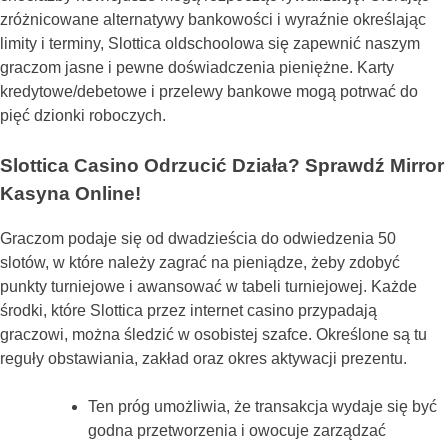
zróżnicowane alternatywy bankowości i wyraźnie określając
limity i terminy, Slottica oldschoolowa się zapewnić naszym
graczom jasne i pewne doświadczenia pieniężne. Karty
kredytowe/debetowe i przelewy bankowe mogą potrwać do
pięć dzionki roboczych.
Slottica Casino Odrzucić Działa? Sprawdź Mirror
Kasyna Online!
Graczom podaje się od dwadzieścia do odwiedzenia 50
slotów, w które należy zagrać na pieniądze, żeby zdobyć
punkty turniejowe i awansować w tabeli turniejowej. Każde
środki, które Slottica przez internet casino przypadają
graczowi, można śledzić w osobistej szafce. Określone są tu
reguły obstawiania, zakład oraz okres aktywacji prezentu.
Ten próg umożliwia, że transakcja wydaje się być
godna przetworzenia i owocuje zarządzać