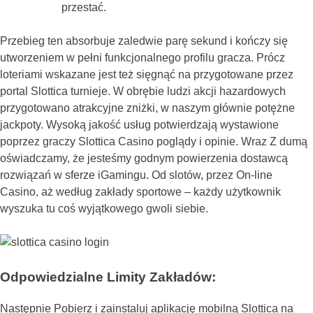
przestać.
Przebieg ten absorbuje zaledwie parę sekund i kończy się
utworzeniem w pełni funkcjonalnego profilu gracza. Prócz
loteriami wskazane jest też sięgnąć na przygotowane przez
portal Slottica turnieje. W obrębie ludzi akcji hazardowych
przygotowano atrakcyjne zniżki, w naszym głównie potężne
jackpoty. Wysoką jakość usług potwierdzają wystawione
poprzez graczy Slottica Casino poglądy i opinie. Wraz Z dumą
oświadczamy, że jesteśmy godnym powierzenia dostawcą
rozwiązań w sferze iGamingu. Od slotów, przez On-line
Casino, aż według zakłady sportowe – każdy użytkownik
wyszuka tu coś wyjątkowego gwoli siebie.
Odpowiedzialne Limity Zakładów:
Następnie Pobierz i zainstaluj aplikację mobilną Slottica na