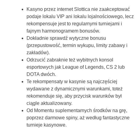
Kasyno przez internet Slottica nie zaakceptować
podaje lokalu VIP ani lokalu lojalnościowego, lecz
rekompensuje jest to regularnymi turniejami i
fajnym harmonogramem bonusów.
Dokładnie sprawdź wytyczne bonusu
(przepustowość, termin wykupu, limity zabawy i
zakładów).
Odrzucić zabraknie też wybitnych konsol
esportowych jak League of Legends, CS 2 lub
DOTA dwóch.
Te rekompensaty w kasynie są najczęściej
wydawane z dynamicznymi warunkami, toteż
rekomenduje się, aby przycisk warunków był
ciągle aktualizowany.
Od Momentu suplementarnych środków na grę,
poprzez darmowe spiny, aż według fantastyczne
turnieje kasynowe.