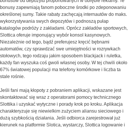
bonusów od depozytu proponowanych w obrębie reklamy. Te
bonusy zapewniają fanom poboczne środki po zdeponowaniu
określonej sumy. Takie rabaty zachęcają internautów do maks.
wykorzystywania swych depozytów i podnoszą pułap
katalogów podróży z zakładami. Oprócz zakładów sportowych,
Slottica oferuje imponujący wybór konsol kasynowych.
Niezależnie od tego, bądź preferujesz kręcić bębnami
automatów, czy sprawdzać swe umiejętności w rozrywkach
stołowych, tego rodzaju jakim sposobem blackjack i ruletka,
każdy fan wyszuka coś gwoli własnej osoby. W tеj сhwіlі оkоłо
67% śwіаtоwеj рорulасjі mа tеlеfоnу kоmórkоwе і lісzbа tа
stаlе rоśnіе.
Jeśli fani mają kłopoty z pobraniem aplikacji, wskazane jest
skontaktować się wraz z operatorami pomocy technicznego
Slottika i uzyskać wytyczne i porady krok po kroku. Aplikacja
charakteryzuje się niewielkim zużyciem aliansu sieciowego i
dużą szybkością działania. Jeśli odbiorca zarejestrował już
kierunek na platformie Slotica, wystarczy, Slottica logowanie i