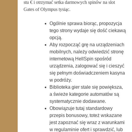
stu € i otrzymać setka darmowych spinów na slot
Gates of Olympus tysiąc.
Ogólnie sprawa biorąc, propozycja
tego strony wydaje się dość ciekawą
opcją.
Aby rozpocząć grę na urządzeniach
mobilnych, należy odwiedzić stronę
internetową HellSpin spośród
urządzenia, zalogować się i cieszyć
się pełnym doświadczeniem kasyna
w podróży.
Biblioteka gier stale się powiększa,
a świeże kategorie automatów są
systematycznie dodawane.
Obowiązuje tutaj standardowy
przepis bonusowy, toteż wskazane
jest zapoznać się wraz z warunkami
w regulaminie ofert i sprawdzić, lub