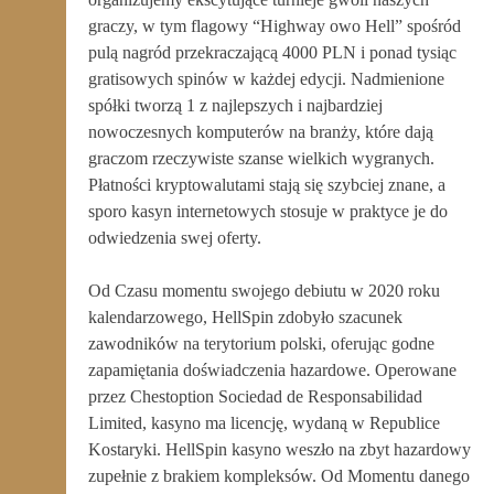
graczy, w tym flagowy “Highway owo Hell” spośród
pulą nagród przekraczającą 4000 PLN i ponad tysiąc
gratisowych spinów w każdej edycji. Nadmienione
spółki tworzą 1 z najlepszych i najbardziej
nowoczesnych komputerów na branży, które dają
graczom rzeczywiste szanse wielkich wygranych.
Płatności kryptowalutami stają się szybciej znane, a
sporo kasyn internetowych stosuje w praktyce je do
odwiedzenia swej oferty.
Od Czasu momentu swojego debiutu w 2020 roku
kalendarzowego, HellSpin zdobyło szacunek
zawodników na terytorium polski, oferując godne
zapamiętania doświadczenia hazardowe. Operowane
przez Chestoption Sociedad de Responsabilidad
Limited, kasyno ma licencję, wydaną w Republice
Kostaryki. HellSpin kasyno weszło na zbyt hazardowy
zupełnie z brakiem kompleksów. Od Momentu danego