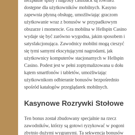
Bezpłatne spiny i nagrody cashback są również
dostępne dla użytkowników mobilnych. Kasyno
zapewnia płynną obsługę, umożliwiając graczom
użytkowanie wraz z bonusów w przypadkowym
obszarze i momencie. Gra mobilna w Hellspin Casino
wydaje się być zarówno wygodna, jakim sposobem i
satysfakcjonująca. Zawodnicy mobilni mogą cieszyć
się tymi samymi ekscytującymi nagrodami, jak
użytkownicy komputerów stacjonarnych w Hellspin
Casino. Podest jest w pełni zoptymalizowana u dołu
kątem smartfonów i tabletów, umożliwiając
użytkownikom odbieranie bonusów bezpośrednio
spośród katalogów przeglądarek mobilnych.
Kasynowe Rozrywki Stołowe
Ten bonus został zbudowany specjalnie na rzecz
zawodników, którzy są gotowi ryzykować w pogoni
zbytnio dużymi wygranymi. Ta sekwencja bonusów