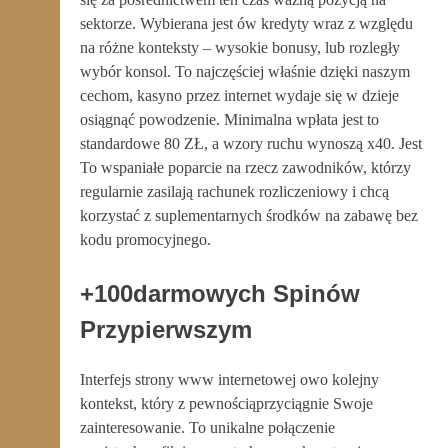
sektorze. Wybierana jest ów kredyty wraz z względu
na różne konteksty – wysokie bonusy, lub rozległy
wybór konsol. To najczęściej właśnie dzięki naszym
cechom, kasyno przez internet wydaje się w dzieje
osiągnąć powodzenie. Minimalna wpłata jest to
standardowe 80 ZŁ, a wzory ruchu wynoszą x40. Jest
To wspaniałe poparcie na rzecz zawodników, którzy
regularnie zasilają rachunek rozliczeniowy i chcą
korzystać z suplementarnych środków na zabawę bez
kodu promocyjnego.
+100darmowych Spinów
Przypierwszym
Interfejs strony www internetowej owo kolejny
kontekst, który z pewnościąprzyciągnie Swoje
zainteresowanie. To unikalne połączenie