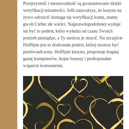
Przejrzystość i niezawodność są gwarantowane dzięki
weryfikacji tożsamości. Jeśli zauważysz, że kasyno na
żywo odrzucić domaga się weryfikacji konta, mamy
gwoli Ciebie złe wieści. Najprawdopodobniej wydaje
się być to podest, która wyłudzi od czasu Twoich
potrzeb pieniądze, a Ty możesz je stracić. Na szczęście
HellSpin jest to doskonała podest, której możesz być
przeświadczony. HellSpin kasyno, proponuje bogatą
gamę komputerów, hojne bonusy i profesjonalne
wsparcie konsumenta.