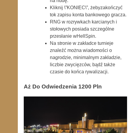
na nudę.
Kliknij \”KONIEC\”, żebyzakończyć
tok zapisu konta bankowego gracza.
RNG w rozrywkach karcianych i
stołowych posiada szczególne
przesłanie wHellSpin.
Na stronie w zakładce turnieje
znaleźć można wiadomości o
nagrodzie, minimalnym zakładzie,
liczbie zwycięzców, bądź także
czasie do końca rywalizacji.
Aż Do Odwiedzenia 1200 Pln