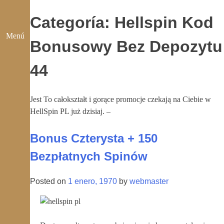
Skip
to
Categoría: Hellspin Kod
content
Menú
Bonusowy Bez Depozytu
44
Jest To całokształt i gorące promocje czekają na Ciebie w
HellSpin PL już dzisiaj. –
Bonus Czterysta + 150
Bezpłatnych Spinów
Posted on
1 enero, 1970
by
webmaster