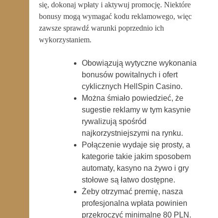
się, dokonaj wpłaty i aktywuj promocję. Niektóre
bonusy mogą wymagać kodu reklamowego, więc
zawsze sprawdź warunki poprzednio ich
wykorzystaniem.
Obowiązują wytyczne wykonania
bonusów powitalnych i ofert
cyklicznych HellSpin Casino.
Można śmiało powiedzieć, że
sugestie reklamy w tym kasynie
rywalizują spośród
najkorzystniejszymi na rynku.
Połączenie wydaje się prosty, a
kategorie takie jakim sposobem
automaty, kasyno na żywo i gry
stołowe są łatwo dostępne.
Żeby otrzymać premię, nasza
profesjonalna wpłata powinien
przekroczyć minimalne 80 PLN.