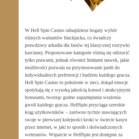
W Hell Spin Casino odnajdziesz bogaty wybór
różnych wariantów blackjacka, co świadczy
prawdziwy arkadia dla fanów tej klasycznej rozrywki
karcianej. Proponowane kategorie różnią się odrzucić
tylko prawami, jednak również limitami stawek, jakie
możliwości pozwala na przystosowanie partii do
indywidualnych preferencji i budżetu każdego gracza.
Hell Spin Casino to położenie w sieci, dokąd emocje
spotykają się z wysoką jakością konsol i atrakcyjnymi
bonusami, tworząc godne zapamiętania wrażenia
gwoli każdego gracza. HellSpin przyciąga szerokie
krąg użytkowników – zarówno tychże stawiających
swoje w pierwszej kolejności kroki w świecie kasyn
przez internet, w jaki to sposób i doświadczonych
weteranów. Wsparcie w HellSpin jest dostępne za