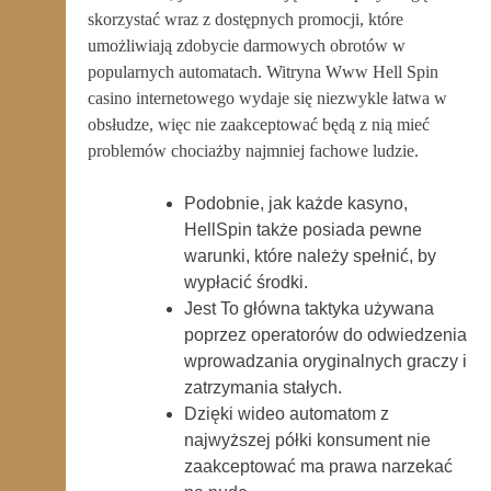
skorzystać wraz z dostępnych promocji, które
umożliwiają zdobycie darmowych obrotów w
popularnych automatach. Witryna Www Hell Spin
casino internetowego wydaje się niezwykle łatwa w
obsłudze, więc nie zaakceptować będą z nią mieć
problemów chociażby najmniej fachowe ludzie.
Podobnie, jak każde kasyno,
HellSpin także posiada pewne
warunki, które należy spełnić, by
wypłacić środki.
Jest To główna taktyka używana
poprzez operatorów do odwiedzenia
wprowadzania oryginalnych graczy i
zatrzymania stałych.
Dzięki wideo automatom z
najwyższej półki konsument nie
zaakceptować ma prawa narzekać