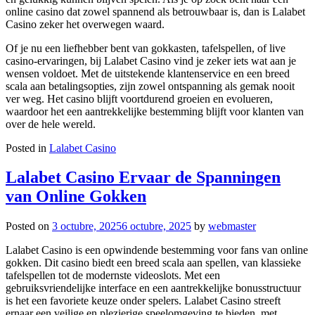
online casino dat zowel spannend als betrouwbaar is, dan is Lalabet
Casino zeker het overwegen waard.
Of je nu een liefhebber bent van gokkasten, tafelspellen, of live
casino-ervaringen, bij Lalabet Casino vind je zeker iets wat aan je
wensen voldoet. Met de uitstekende klantenservice en een breed
scala aan betalingsopties, zijn zowel ontspanning als gemak nooit
ver weg. Het casino blijft voortdurend groeien en evolueren,
waardoor het een aantrekkelijke bestemming blijft voor klanten van
over de hele wereld.
Posted in
Lalabet Casino
Lalabet Casino Ervaar de Spanningen
van Online Gokken
Posted on
3 octubre, 2025
6 octubre, 2025
by
webmaster
Lalabet Casino is een opwindende bestemming voor fans van online
gokken. Dit casino biedt een breed scala aan spellen, van klassieke
tafelspellen tot de modernste videoslots. Met een
gebruiksvriendelijke interface en een aantrekkelijke bonusstructuur
is het een favoriete keuze onder spelers. Lalabet Casino streeft
ernaar een veilige en plezierige speelomgeving te bieden, met