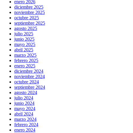
enero 2026
diciembre 2025
noviembre 2025
octubre 2025
septiembre 2025
agosto 2025
julio 2025
junio 2025
mayo 2025
abril 2025
marzo 2025
febrero 2025
enero 2025
diciembre 2024
noviembre 2024
octubre 2024
septiembre 2024
agosto 2024
julio 2024
junio 2024
mayo 2024
abril 2024
marzo 2024
febrero 2024
enero 2024