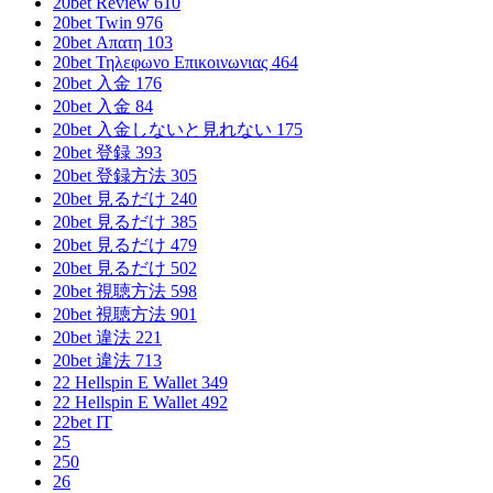
20bet Review 610
20bet Twin 976
20bet Απατη 103
20bet Τηλεφωνο Επικοινωνιας 464
20bet 入金 176
20bet 入金 84
20bet 入金しないと見れない 175
20bet 登録 393
20bet 登録方法 305
20bet 見るだけ 240
20bet 見るだけ 385
20bet 見るだけ 479
20bet 見るだけ 502
20bet 視聴方法 598
20bet 視聴方法 901
20bet 違法 221
20bet 違法 713
22 Hellspin E Wallet 349
22 Hellspin E Wallet 492
22bet IT
25
250
26