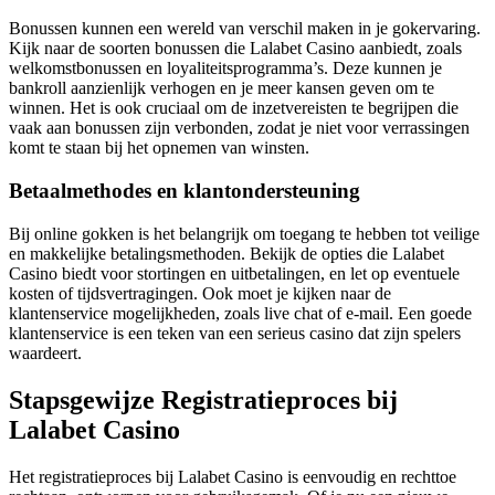
Bonussen kunnen een wereld van verschil maken in je gokervaring.
Kijk naar de soorten bonussen die Lalabet Casino aanbiedt, zoals
welkomstbonussen en loyaliteitsprogramma’s. Deze kunnen je
bankroll aanzienlijk verhogen en je meer kansen geven om te
winnen. Het is ook cruciaal om de inzetvereisten te begrijpen die
vaak aan bonussen zijn verbonden, zodat je niet voor verrassingen
komt te staan bij het opnemen van winsten.
Betaalmethodes en klantondersteuning
Bij online gokken is het belangrijk om toegang te hebben tot veilige
en makkelijke betalingsmethoden. Bekijk de opties die Lalabet
Casino biedt voor stortingen en uitbetalingen, en let op eventuele
kosten of tijdsvertragingen. Ook moet je kijken naar de
klantenservice mogelijkheden, zoals live chat of e-mail. Een goede
klantenservice is een teken van een serieus casino dat zijn spelers
waardeert.
Stapsgewijze Registratieproces bij
Lalabet Casino
Het registratieproces bij Lalabet Casino is eenvoudig en rechttoe