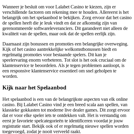
Wanneer je besluit om voor Lalabet Casino te kiezen, zijn er
verschillende factoren om rekening mee te houden. Allereerst is het
belangrijk om het spelaanbod te bekijken. Zorg ervoor dat het casino
de spellen heeft die je leuk vindt en dat ze afkomstig zijn van
gerenommeerde softwareleveranciers. Dit garandeert niet alleen de
kwaliteit van de spellen, maar ook dat de spellen eerlijk zijn.
Daarnaast zijn bonussen en promoties een belangrijke overweging.
Kijk of het casino aantrekkelijke welkomstbonussen biedt en
regelmatig promoties voor bestaande spelers. Dit kan je
speelervaring enorm verbeteren. Tot slot is het ook cruciaal om de
klantenservice te beoordelen. Als je tegen problemen aanloopt, is
een responsive klantenservice essentieel om snel geholpen te
worden.
Kijk naar het Spelaanbod
Het spelaanbod is een van de belangrijkste aspecten van elk online
casino. Bij Lalabet Casino vind je een breed scala aan spellen, van
klassieke gokkasten tot moderne live dealer games. Dit zorgt ervoor
dat er voor elke speler iets te ontdekken valt. Het is verstandig om
eerst je favoriete spelcategorieën te identificeren voordat je jouw
registratie start. Bekijk ook of er regelmatig nieuwe spellen worden
toegevoegd, zodat je nooit verveeld raakt.