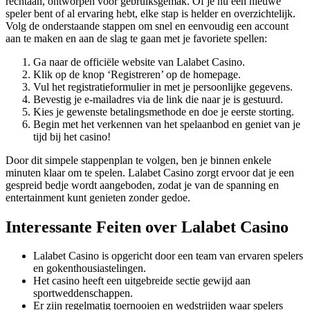
rechtaan, ontworpen voor gebruiksgemak. Of je nu een nieuwe
speler bent of al ervaring hebt, elke stap is helder en overzichtelijk.
Volg de onderstaande stappen om snel en eenvoudig een account
aan te maken en aan de slag te gaan met je favoriete spellen:
Ga naar de officiële website van Lalabet Casino.
Klik op de knop ‘Registreren’ op de homepage.
Vul het registratieformulier in met je persoonlijke gegevens.
Bevestig je e-mailadres via de link die naar je is gestuurd.
Kies je gewenste betalingsmethode en doe je eerste storting.
Begin met het verkennen van het spelaanbod en geniet van je
tijd bij het casino!
Door dit simpele stappenplan te volgen, ben je binnen enkele
minuten klaar om te spelen. Lalabet Casino zorgt ervoor dat je een
gespreid bedje wordt aangeboden, zodat je van de spanning en
entertainment kunt genieten zonder gedoe.
Interessante Feiten over Lalabet Casino
Lalabet Casino is opgericht door een team van ervaren spelers
en gokenthousiastelingen.
Het casino heeft een uitgebreide sectie gewijd aan
sportweddenschappen.
Er zijn regelmatig toernooien en wedstrijden waar spelers