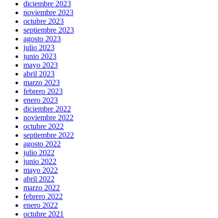
diciembre 2023
noviembre 2023
octubre 2023
septiembre 2023
agosto 2023
julio 2023
junio 2023
mayo 2023
abril 2023
marzo 2023
febrero 2023
enero 2023
diciembre 2022
noviembre 2022
octubre 2022
septiembre 2022
agosto 2022
julio 2022
junio 2022
mayo 2022
abril 2022
marzo 2022
febrero 2022
enero 2022
octubre 2021