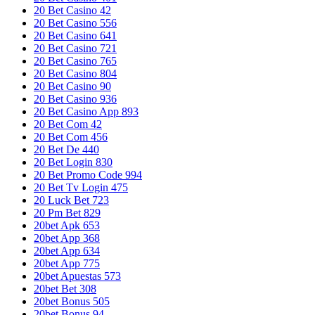
20 Bet Casino 42
20 Bet Casino 556
20 Bet Casino 641
20 Bet Casino 721
20 Bet Casino 765
20 Bet Casino 804
20 Bet Casino 90
20 Bet Casino 936
20 Bet Casino App 893
20 Bet Com 42
20 Bet Com 456
20 Bet De 440
20 Bet Login 830
20 Bet Promo Code 994
20 Bet Tv Login 475
20 Luck Bet 723
20 Pm Bet 829
20bet Apk 653
20bet App 368
20bet App 634
20bet App 775
20bet Apuestas 573
20bet Bet 308
20bet Bonus 505
20bet Bonus 94