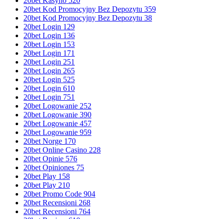
20bet Kasyno 520
20bet Kod Promocyjny Bez Depozytu 359
20bet Kod Promocyjny Bez Depozytu 38
20bet Login 129
20bet Login 136
20bet Login 153
20bet Login 171
20bet Login 251
20bet Login 265
20bet Login 525
20bet Login 610
20bet Login 751
20bet Logowanie 252
20bet Logowanie 390
20bet Logowanie 457
20bet Logowanie 959
20bet Norge 170
20bet Online Casino 228
20bet Opinie 576
20bet Opiniones 75
20bet Play 158
20bet Play 210
20bet Promo Code 904
20bet Recensioni 268
20bet Recensioni 764