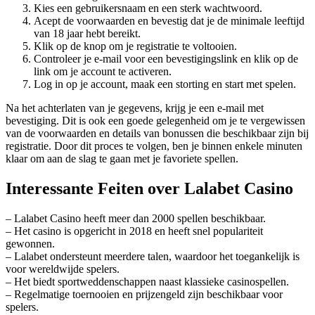
Kies een gebruikersnaam en een sterk wachtwoord.
Acept de voorwaarden en bevestig dat je de minimale leeftijd
van 18 jaar hebt bereikt.
Klik op de knop om je registratie te voltooien.
Controleer je e-mail voor een bevestigingslink en klik op de
link om je account te activeren.
Log in op je account, maak een storting en start met spelen.
Na het achterlaten van je gegevens, krijg je een e-mail met
bevestiging. Dit is ook een goede gelegenheid om je te vergewissen
van de voorwaarden en details van bonussen die beschikbaar zijn bij
registratie. Door dit proces te volgen, ben je binnen enkele minuten
klaar om aan de slag te gaan met je favoriete spellen.
Interessante Feiten over Lalabet Casino
– Lalabet Casino heeft meer dan 2000 spellen beschikbaar.
– Het casino is opgericht in 2018 en heeft snel populariteit
gewonnen.
– Lalabet ondersteunt meerdere talen, waardoor het toegankelijk is
voor wereldwijde spelers.
– Het biedt sportweddenschappen naast klassieke casinospellen.
– Regelmatige toernooien en prijzengeld zijn beschikbaar voor
spelers.