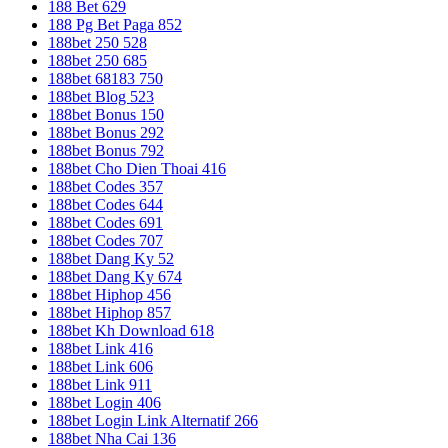
188 Bet 629
188 Pg Bet Paga 852
188bet 250 528
188bet 250 685
188bet 68183 750
188bet Blog 523
188bet Bonus 150
188bet Bonus 292
188bet Bonus 792
188bet Cho Dien Thoai 416
188bet Codes 357
188bet Codes 644
188bet Codes 691
188bet Codes 707
188bet Dang Ky 52
188bet Dang Ky 674
188bet Hiphop 456
188bet Hiphop 857
188bet Kh Download 618
188bet Link 416
188bet Link 606
188bet Link 911
188bet Login 406
188bet Login Link Alternatif 266
188bet Nha Cai 136