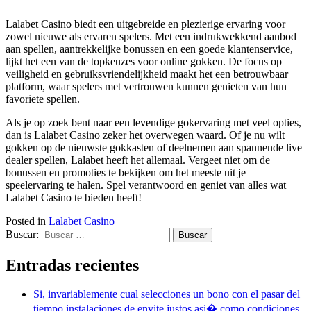
Lalabet Casino biedt een uitgebreide en plezierige ervaring voor
zowel nieuwe als ervaren spelers. Met een indrukwekkend aanbod
aan spellen, aantrekkelijke bonussen en een goede klantenservice,
lijkt het een van de topkeuzes voor online gokken. De focus op
veiligheid en gebruiksvriendelijkheid maakt het een betrouwbaar
platform, waar spelers met vertrouwen kunnen genieten van hun
favoriete spellen.
Als je op zoek bent naar een levendige gokervaring met veel opties,
dan is Lalabet Casino zeker het overwegen waard. Of je nu wilt
gokken op de nieuwste gokkasten of deelnemen aan spannende live
dealer spellen, Lalabet heeft het allemaal. Vergeet niet om de
bonussen en promoties te bekijken om het meeste uit je
speelervaring te halen. Spel verantwoord en geniet van alles wat
Lalabet Casino te bieden heeft!
Posted in
Lalabet Casino
Buscar:
Entradas recientes
Si, invariablemente cual selecciones un bono con el pasar del
tiempo instalaciones de envite justos asi� como condiciones