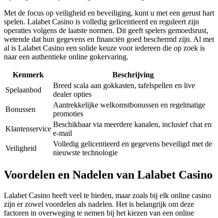
Met de focus op veiligheid en beveiliging, kunt u met een gerust hart
spelen. Lalabet Casino is volledig gelicentieerd en reguleert zijn
operaties volgens de laatste normen. Dit geeft spelers gemoedsrust,
wetende dat hun gegevens en financiën goed beschermd zijn. Al met
al is Lalabet Casino een solide keuze voor iedereen die op zoek is
naar een authentieke online gokervaring.
Kenmerk
Beschrijving
Breed scala aan gokkasten, tafelspellen en live
Spelaanbod
dealer opties
Aantrekkelijke welkomstbonussen en regelmatige
Bonussen
promoties
Beschikbaar via meerdere kanalen, inclusief chat en
Klantenservice
e-mail
Volledig gelicentieerd en gegevens beveiligd met de
Veiligheid
nieuwste technologie
Voordelen en Nadelen van Lalabet Casino
Lalabet Casino heeft veel te bieden, maar zoals bij elk online casino
zijn er zowel voordelen als nadelen. Het is belangrijk om deze
factoren in overweging te nemen bij het kiezen van een online