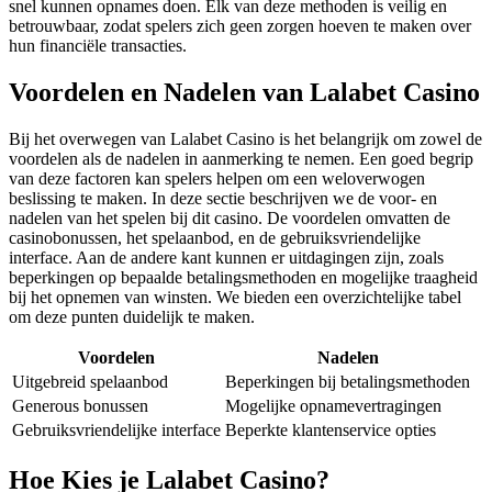
snel kunnen opnames doen. Elk van deze methoden is veilig en
betrouwbaar, zodat spelers zich geen zorgen hoeven te maken over
hun financiële transacties.
Voordelen en Nadelen van Lalabet Casino
Bij het overwegen van Lalabet Casino is het belangrijk om zowel de
voordelen als de nadelen in aanmerking te nemen. Een goed begrip
van deze factoren kan spelers helpen om een weloverwogen
beslissing te maken. In deze sectie beschrijven we de voor- en
nadelen van het spelen bij dit casino. De voordelen omvatten de
casinobonussen, het spelaanbod, en de gebruiksvriendelijke
interface. Aan de andere kant kunnen er uitdagingen zijn, zoals
beperkingen op bepaalde betalingsmethoden en mogelijke traagheid
bij het opnemen van winsten. We bieden een overzichtelijke tabel
om deze punten duidelijk te maken.
Voordelen
Nadelen
Uitgebreid spelaanbod
Beperkingen bij betalingsmethoden
Generous bonussen
Mogelijke opnamevertragingen
Gebruiksvriendelijke interface
Beperkte klantenservice opties
Hoe Kies je Lalabet Casino?