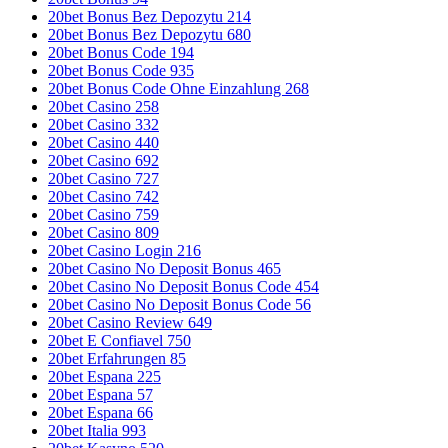
20bet Bonus Bez Depozytu 214
20bet Bonus Bez Depozytu 680
20bet Bonus Code 194
20bet Bonus Code 935
20bet Bonus Code Ohne Einzahlung 268
20bet Casino 258
20bet Casino 332
20bet Casino 440
20bet Casino 692
20bet Casino 727
20bet Casino 742
20bet Casino 759
20bet Casino 809
20bet Casino Login 216
20bet Casino No Deposit Bonus 465
20bet Casino No Deposit Bonus Code 454
20bet Casino No Deposit Bonus Code 56
20bet Casino Review 649
20bet E Confiavel 750
20bet Erfahrungen 85
20bet Espana 225
20bet Espana 57
20bet Espana 66
20bet Italia 993