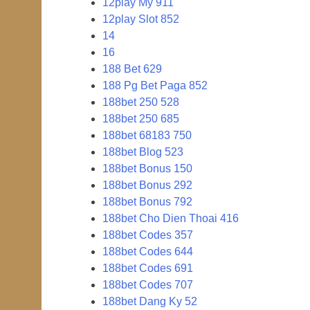
12play My 911
12play Slot 852
14
16
188 Bet 629
188 Pg Bet Paga 852
188bet 250 528
188bet 250 685
188bet 68183 750
188bet Blog 523
188bet Bonus 150
188bet Bonus 292
188bet Bonus 792
188bet Cho Dien Thoai 416
188bet Codes 357
188bet Codes 644
188bet Codes 691
188bet Codes 707
188bet Dang Ky 52