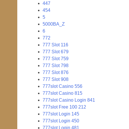
447
454
5
5000BA_Z
6
772
777 Slot 116
777 Slot 679
777 Slot 759
777 Slot 798
777 Slot 876
777 Slot 908
777slot Casino 556
777slot Casino 815
777slot Casino Login 841
777slot Free 100 212
777slot Login 145
777slot Login 450
777slot Login 481