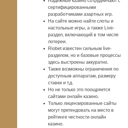
Надежные казино сотрудничают с
сертифицированными
разработчиками азартных игр.
На сайте можно найти слоты и
настольные игры, а также Live-
раздел, включающий в том числе
лотереи.
Riobet известен сильным live-
разделом, но и базовые процессы
здесь выстроены аккуратно.
Также возможны ограничения по
доступным аппаратам, размеру
ставки и т.д.
Но не только это поощряется
сайтами онлайн казино.
Только лицензированные сайты
могут претендовать на место в
рейтинге честности онлайн
казино.