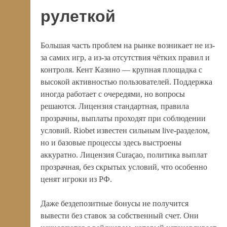
рулеткой
Большая часть проблем на рынке возникает не из-
за самих игр, а из-за отсутствия чётких правил и
контроля. Кент Казино — крупная площадка с
высокой активностью пользователей. Поддержка
иногда работает с очередями, но вопросы
решаются. Лицензия стандартная, правила
прозрачны, выплаты проходят при соблюдении
условий. Riobet известен сильным live-разделом,
но и базовые процессы здесь выстроены
аккуратно. Лицензия Curaçao, политика выплат
прозрачная, без скрытых условий, что особенно
ценят игроки из РФ.
Даже бездепозитные бонусы не получится
вывести без ставок за собственный счет. Они