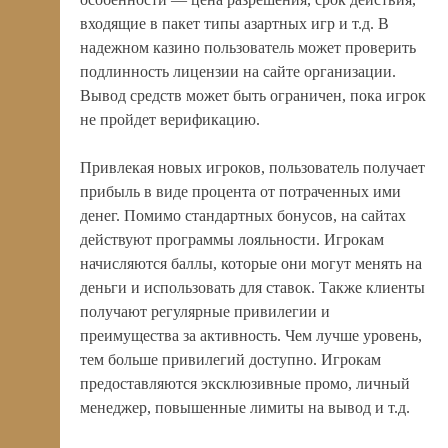
входящие в пакет типы азартных игр и т.д. В
надежном казино пользователь может проверить
подлинность лицензии на сайте организации.
Вывод средств может быть ограничен, пока игрок
не пройдет верификацию.
Привлекая новых игроков, пользователь получает
прибыль в виде процента от потраченных ими
денег. Помимо стандартных бонусов, на сайтах
действуют программы лояльности. Игрокам
начисляются баллы, которые они могут менять на
деньги и использовать для ставок. Также клиенты
получают регулярные привилегии и
преимущества за активность. Чем лучше уровень,
тем больше привилегий доступно. Игрокам
предоставляются эксклюзивные промо, личный
менеджер, повышенные лимиты на вывод и т.д.