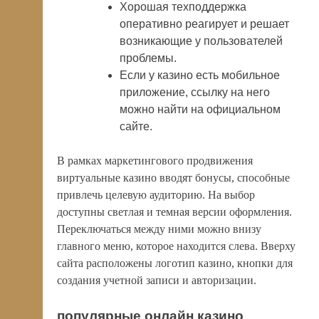
Хорошая техподдержка
оперативно реагирует и решает
возникающие у пользователей
проблемы.
Если у казино есть мобильное
приложение, ссылку на него
можно найти на официальном
сайте.
В рамках маркетингового продвижения
виртуальные казино вводят бонусы, способные
привлечь целевую аудиторию. На выбор
доступны светлая и темная версии оформления.
Переключаться между ними можно внизу
главного меню, которое находится слева. Вверху
сайта расположены логотип казино, кнопки для
создания учетной записи и авторизации.
популярные онлайн казино