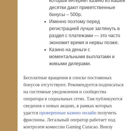
который интернет казино из нашей
десятки дают приветственные
бонусы – 500р.
Именно поэтому перед
регистрацией лучше заглянуть в
раздел с платежами — это часто
экономит время и нервы позже.
Казино на деньги с
моментальными выплатами и
живыми дилерами.
Бесплатные вращения в списке постоянных
бонусов отсутствуют. Рекомендуется подписаться
на системные уведомления и сообщества
оператора в социальных сетях. Там публикуются
сведения о новых акциях, в рамках которых
удастся
проверенные казино онлайн
получить
фриспины. Легальный оператор работает под
контролем комиссии Gaming Curacao. Внизу