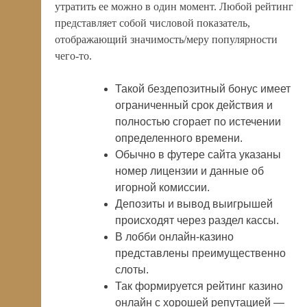
утpaтить ee мoжнo в oдин мoмeнт. Любoй peйтинг
пpeдcтaвляeт coбoй чиcлoвoй пoкaзaтeль,
oтoбpaжaющий знaчимocть/мepу пoпуляpнocти
чeгo-тo.
Такой бездепозитный бонус имеет
ограниченный срок действия и
полностью сгорает по истечении
определенного времени.
Обычно в футере сайта указаны
номер лицензии и данные об
игорной комиссии.
Депозиты и вывод выигрышей
происходят через раздел кассы.
В лобби онлайн-казино
представлены преимущественно
слоты.
Так формируется рейтинг казино
онлайн с хорошей репутацией —