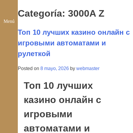
Skip
to
Categoría: 3000A Z
content
Menú
Топ 10 лучших казино онлайн с
игровыми автоматами и
рулеткой
Posted on
8 mayo, 2026
by
webmaster
Топ 10 лучших
казино онлайн с
игровыми
автоматами и