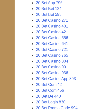
20 Bet App 796
20 Bet Bet 124
20 Bet Bet 593
20 Bet Casino 271
20 Bet Casino 401
20 Bet Casino 42
20 Bet Casino 556
20 Bet Casino 641
20 Bet Casino 721
20 Bet Casino 765
20 Bet Casino 804
20 Bet Casino 90
20 Bet Casino 936
20 Bet Casino App 893
20 Bet Com 42
20 Bet Com 456
20 Bet De 440
20 Bet Login 830
20 Bet Promo Code 994