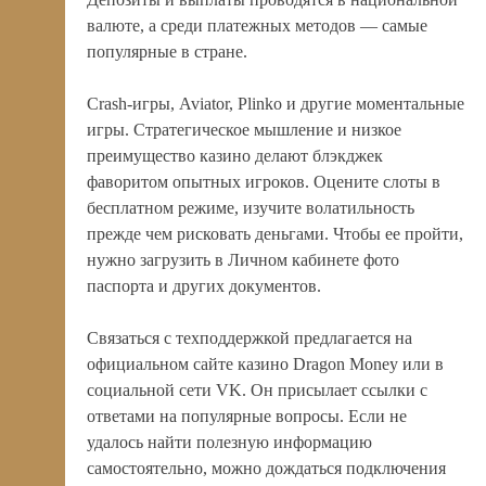
валюте, а среди платежных методов — самые
популярные в стране.
Crash-игры, Aviator, Plinko и другие моментальные
игры. Стратегическое мышление и низкое
преимущество казино делают блэкджек
фаворитом опытных игроков. Оцените слоты в
бесплатном режиме, изучите волатильность
прежде чем рисковать деньгами. Чтобы ее пройти,
нужно загрузить в Личном кабинете фото
паспорта и других документов.
Связаться с техподдержкой предлагается на
официальном сайте казино Dragon Money или в
социальной сети VK. Он присылает ссылки с
ответами на популярные вопросы. Если не
удалось найти полезную информацию
самостоятельно, можно дождаться подключения