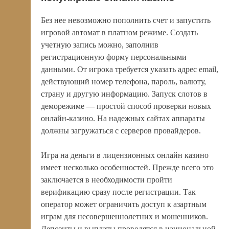
Без нее невозможно пополнить счет и запустить
игровой автомат в платном режиме. Создать
учетную запись можно, заполнив
регистрационную форму персональными
данными. От игрока требуется указать адрес email,
действующий номер телефона, пароль, валюту,
страну и другую информацию. Запуск слотов в
деморежиме — простой способ проверки новых
онлайн-казино. На надежных сайтах аппараты
должны загружаться с серверов провайдеров.
Игра на деньги в лицензионных онлайн казино
имеет несколько особенностей. Прежде всего это
заключается в необходимости пройти
верификацию сразу после регистрации. Так
оператор может ограничить доступ к азартным
играм для несовершеннолетних и мошенников.
Депозиты и выплаты проводятся в национальной