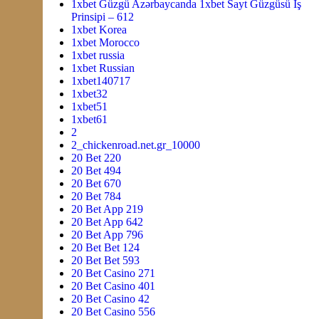
1xbet Güzgü Azərbaycanda 1xbet Sayt Güzgüsü Iş
Prinsipi – 612
1xbet Korea
1xbet Morocco
1xbet russia
1xbet Russian
1xbet140717
1xbet32
1xbet51
1xbet61
2
2_chickenroad.net.gr_10000
20 Bet 220
20 Bet 494
20 Bet 670
20 Bet 784
20 Bet App 219
20 Bet App 642
20 Bet App 796
20 Bet Bet 124
20 Bet Bet 593
20 Bet Casino 271
20 Bet Casino 401
20 Bet Casino 42
20 Bet Casino 556