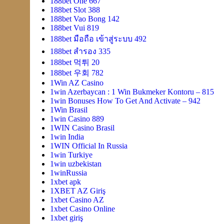
188bet One 667
188bet Slot 388
188bet Vao Bong 142
188bet Vui 819
188bet มือถือ เข้าสู่ระบบ 492
188bet สํารอง 335
188bet 먹튀 20
188bet 우회 782
1Win AZ Casino
1win Azerbaycan : 1 Win Bukmeker Kontoru – 815
1win Bonuses How To Get And Activate – 942
1Win Brasil
1win Casino 889
1WIN Casino Brasil
1win India
1WIN Official In Russia
1win Turkiye
1win uzbekistan
1winRussia
1xbet apk
1XBET AZ Giriş
1xbet Casino AZ
1xbet Casino Online
1xbet giriş